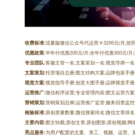
收费标准:
流量版微信公众号代运营￥3200元/月,按照
优惠政策:
半年付优惠200元/月;全年付优惠300元/月
专业团队:
客服主管一名;文案策划一名;视觉导师一名
文案策划:
托管项目总册;图文结构方案;品牌包装手册
视觉方案:
视觉指导手册;创意大图手册;品牌视觉手册
运营推广:
微信程序设置;专业管理内容;图文运营方案
营销策划:
营销策划总纲;运营推广监管;服务回查监控
检验标准:
原创质量数量;微信搜索排名;微信文章排名
主要内容:
图文转载;原创文章;原创图形;原创视频;网
亮点
服务:
为用户配置的文案、美工、视频、运营、策划