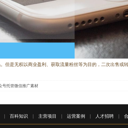
品。但是无权以商业盈利、获取流量粉丝等为目的，二次出售或转
公众号托管微信推广素材
|
百科知识
|
主营项目
|
运营案例
|
人才招聘
|